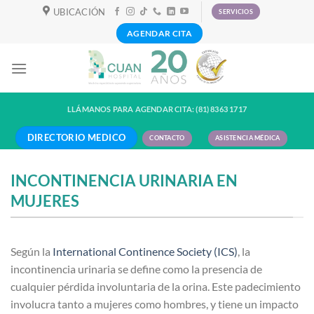
Skip
UBICACIÓN
SERVICIOS
to
AGENDAR CITA
content
LLÁMANOS PARA AGENDAR CITA: (81) 8363 1717
DIRECTORIO MEDICO
CONTACTO
ASISTENCIA MÉDICA
INCONTINENCIA URINARIA EN
MUJERES
Según la
International Continence Society (ICS)
, la
incontinencia urinaria se define como la presencia de
cualquier pérdida involuntaria de la orina. Este padecimiento
involucra tanto a mujeres como hombres, y tiene un impacto