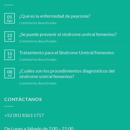
¿Qué es la enfermedad de peyronie?
05
Ago
en
Comentarios desactivados
¿Qué
es
¿Se puede prevenir el síndrome uretral femenino?
22
la
Jul
en
Comentarios desactivados
enfermedad
¿Se
de
puede
Tratamiento para el Síndrome Uretral Femenino
peyronie?
15
prevenir
Jul
en
Comentarios desactivados
el
Tratamiento
síndrome
para
¿Cuáles son los procedimientos diagnósticos del
uretral
08
el
Jul
síndrome uretral femenino?
femenino?
Síndrome
en
Comentarios desactivados
Uretral
¿Cuáles
Femenino
son
los
CONTÁCTANOS
procedimientos
diagnósticos
del
+52 (81) 8363 1717
síndrome
uretral
femenino?
De Lunes a Sábado de 7:00 – 21:00