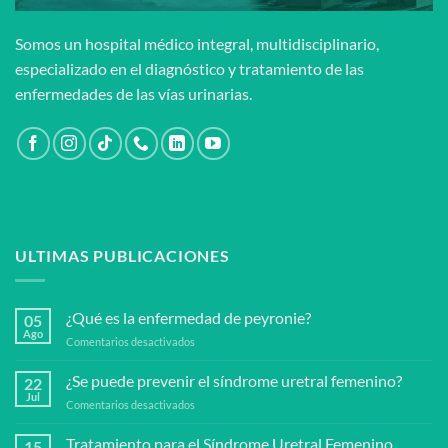
Somos un hospital médico integral, multidisciplinario,
especializado en el diagnóstico y tratamiento de las
enfermedades de las vías urinarias.
ULTIMAS PUBLICACIONES
¿Qué es la enfermedad de peyronie?
05
Ago
en
Comentarios desactivados
¿Qué
es
¿Se puede prevenir el síndrome uretral femenino?
22
la
Jul
en
Comentarios desactivados
enfermedad
¿Se
de
puede
Tratamiento para el Síndrome Uretral Femenino
peyronie?
15