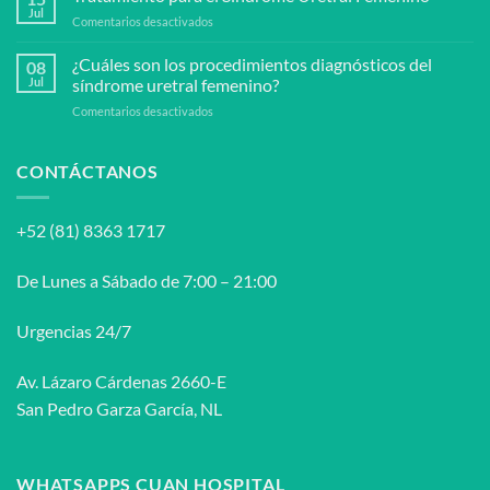
prevenir
Jul
en
Comentarios desactivados
el
Tratamiento
síndrome
para
¿Cuáles son los procedimientos diagnósticos del
uretral
08
el
Jul
síndrome uretral femenino?
femenino?
Síndrome
en
Comentarios desactivados
Uretral
¿Cuáles
Femenino
son
los
CONTÁCTANOS
procedimientos
diagnósticos
del
+52 (81) 8363 1717
síndrome
uretral
femenino?
De Lunes a Sábado de 7:00 – 21:00
Urgencias 24/7
Av. Lázaro Cárdenas 2660-E
San Pedro Garza García, NL
WHATSAPPS CUAN HOSPITAL