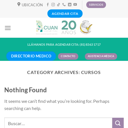
Skip
UBICACIÓN
SERVICIOS
to
AGENDAR CITA
content
LLÁMANOS PARA AGENDAR CITA: (81) 8363 1717
DIRECTORIO MEDICO
CONTACTO
ASISTENCIA MÉDICA
CATEGORY ARCHIVES:
CURSOS
Nothing Found
It seems we can’t find what you’re looking for. Perhaps
searching can help.