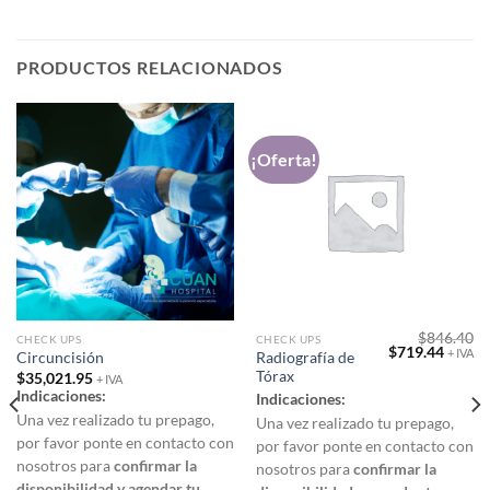
PRODUCTOS RELACIONADOS
¡Oferta!
$
846.40
CHECK UPS
CHECK UPS
Original
Curre
$
719.44
+ IVA
Radiografía de
Circuncisión
price
price
Tórax
$
35,021.95
was:
is:
+ IVA
$846.40.
$719.4
Indicaciones:
Indicaciones:
Una vez realizado tu prepago,
Una vez realizado tu prepago,
por favor ponte en contacto con
por favor ponte en contacto con
nosotros para
confirmar la
nosotros para
confirmar la
disponibilidad y agendar tu