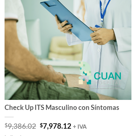
Check Up ITS Masculino con Síntomas
Original
Current
9,386.02
7,978.12
$
$
+ IVA
price
price