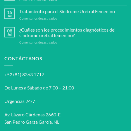
enfermedad
¿Se
de
puede
Tratamiento para el Síndrome Uretral Femenino
peyronie?
15
prevenir
Jul
en
Comentarios desactivados
el
Tratamiento
síndrome
para
¿Cuáles son los procedimientos diagnósticos del
uretral
08
el
Jul
síndrome uretral femenino?
femenino?
Síndrome
en
Comentarios desactivados
Uretral
¿Cuáles
Femenino
son
los
CONTÁCTANOS
procedimientos
diagnósticos
del
+52 (81) 8363 1717
síndrome
uretral
femenino?
De Lunes a Sábado de 7:00 – 21:00
Urgencias 24/7
Av. Lázaro Cárdenas 2660-E
San Pedro Garza García, NL