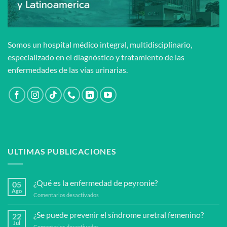
Somos un hospital médico integral, multidisciplinario,
especializado en el diagnóstico y tratamiento de las
enfermedades de las vías urinarias.
ULTIMAS PUBLICACIONES
¿Qué es la enfermedad de peyronie?
05
Ago
en
Comentarios desactivados
¿Qué
es
¿Se puede prevenir el síndrome uretral femenino?
22
la
Jul
en
Comentarios desactivados