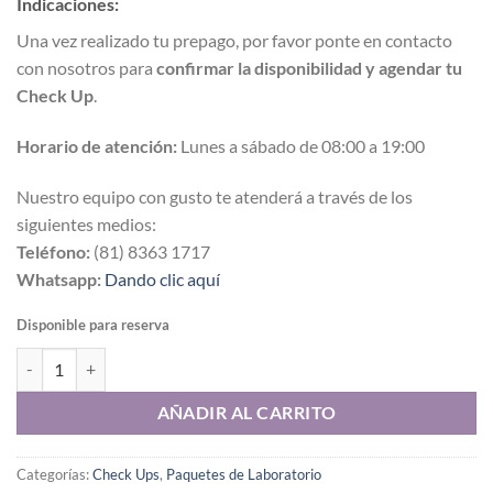
Indicaciones:
was:
is:
$9,386.02.
$7,978.12.
Una vez realizado tu prepago, por favor ponte en contacto
con nosotros para
confirmar la disponibilidad y agendar tu
Check Up
.
Horario de atención:
Lunes a sábado de 08:00 a 19:00
Nuestro equipo con gusto te atenderá a través de los
siguientes medios:
Teléfono:
(81) 8363 1717
Whatsapp:
Dando clic aquí
Disponible para reserva
Check Up ITS Masculino con Síntomas cantidad
AÑADIR AL CARRITO
Categorías:
Check Ups
,
Paquetes de Laboratorio