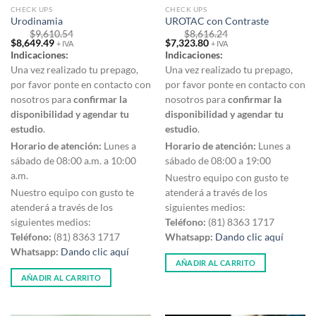
CHECK UPS
CHECK UPS
Urodinamia
UROTAC con Contraste
$
9,610.54
$
8,616.24
Original
Current
Original
Current
$
8,649.49
$
7,323.80
+ IVA
+ IVA
price
price
price
price
Indicaciones:
Indicaciones:
was:
is:
was:
is:
$9,610.54.
$8,649.49.
$8,616.24.
$7,323.80.
Una vez realizado tu prepago,
Una vez realizado tu prepago,
por favor ponte en contacto con
por favor ponte en contacto con
nosotros para
confirmar la
nosotros para
confirmar la
disponibilidad y agendar tu
disponibilidad y agendar tu
estudio
.
estudio
.
Horario de atención:
Lunes a
Horario de atención:
Lunes a
sábado de 08:00 a.m. a 10:00
sábado de 08:00 a 19:00
a.m.
Nuestro equipo con gusto te
Nuestro equipo con gusto te
atenderá a través de los
atenderá a través de los
siguientes medios:
siguientes medios:
Teléfono:
(81) 8363 1717
Teléfono:
(81) 8363 1717
Whatsapp:
Dando clic aquí
Whatsapp:
Dando clic aquí
AÑADIR AL CARRITO
AÑADIR AL CARRITO