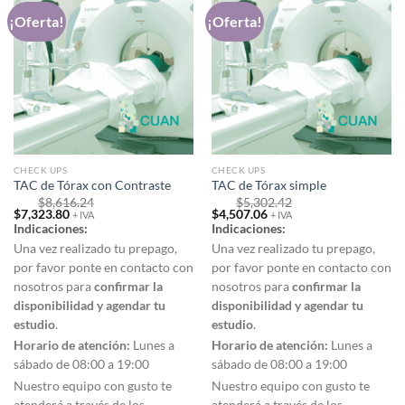
¡Oferta!
¡Oferta!
CHECK UPS
CHECK UPS
TAC de Tórax con Contraste
TAC de Tórax simple
$
8,616.24
$
5,302.42
Original
Current
Original
Current
$
7,323.80
$
4,507.06
+ IVA
+ IVA
price
price
price
price
Indicaciones:
Indicaciones:
was:
is:
was:
is:
$8,616.24.
$7,323.80.
$5,302.42.
$4,507.06.
Una vez realizado tu prepago,
Una vez realizado tu prepago,
por favor ponte en contacto con
por favor ponte en contacto con
nosotros para
confirmar la
nosotros para
confirmar la
disponibilidad y agendar tu
disponibilidad y agendar tu
estudio
.
estudio
.
Horario de atención:
Lunes a
Horario de atención:
Lunes a
sábado de 08:00 a 19:00
sábado de 08:00 a 19:00
Nuestro equipo con gusto te
Nuestro equipo con gusto te