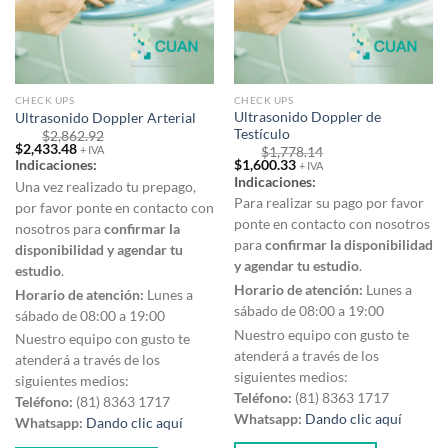
CHECK UPS
CHECK UPS
Ultrasonido Doppler de
Ultrasonido Doppler Arterial
Testículo
$
2,862.92
Original
Current
$
2,433.48
+ IVA
$
1,778.14
price
price
Original
Current
Indicaciones:
$
1,600.33
+ IVA
was:
is:
price
price
Indicaciones:
$2,862.92.
$2,433.48.
Una vez realizado tu prepago,
was:
is:
$1,778.14.
$1,600.33.
Para realizar su pago por favor
por favor ponte en contacto con
ponte en contacto con nosotros
nosotros para
confirmar la
para
confirmar la disponibilidad
disponibilidad y agendar tu
y agendar tu estudio
.
estudio
.
Horario de atención:
Lunes a
Horario de atención:
Lunes a
sábado de 08:00 a 19:00
sábado de 08:00 a 19:00
Nuestro equipo con gusto te
Nuestro equipo con gusto te
atenderá a través de los
atenderá a través de los
siguientes medios:
siguientes medios:
Teléfono:
(81) 8363 1717
Teléfono:
(81) 8363 1717
Whatsapp:
Dando clic aquí
Whatsapp:
Dando clic aquí