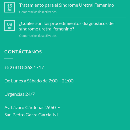
puede
Tratamiento para el Síndrome Uretral Femenino
peyronie?
15
prevenir
Jul
en
Comentarios desactivados
el
Tratamiento
síndrome
para
¿Cuáles son los procedimientos diagnósticos del
uretral
08
el
Jul
síndrome uretral femenino?
femenino?
Síndrome
en
Comentarios desactivados
Uretral
¿Cuáles
Femenino
son
los
CONTÁCTANOS
procedimientos
diagnósticos
del
+52 (81) 8363 1717
síndrome
uretral
femenino?
De Lunes a Sábado de 7:00 – 21:00
Urgencias 24/7
Av. Lázaro Cárdenas 2660-E
San Pedro Garza García, NL