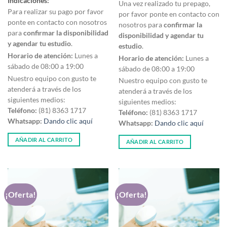
Indicaciones:
$1,600.00.
$1,360.00.
Una vez realizado tu prepago,
was:
is:
$1,600.00.
$1,440.00.
Para realizar su pago por favor
por favor ponte en contacto con
ponte en contacto con nosotros
nosotros para
confirmar la
para
confirmar la disponibilidad
disponibilidad y agendar tu
y agendar tu estudio
.
estudio
.
Horario de atención:
Lunes a
Horario de atención:
Lunes a
sábado de 08:00 a 19:00
sábado de 08:00 a 19:00
Nuestro equipo con gusto te
Nuestro equipo con gusto te
atenderá a través de los
atenderá a través de los
siguientes medios:
siguientes medios:
Teléfono:
(81) 8363 1717
Teléfono:
(81) 8363 1717
Whatsapp:
Dando clic aquí
Whatsapp:
Dando clic aquí
AÑADIR AL CARRITO
AÑADIR AL CARRITO
¡Oferta!
¡Oferta!