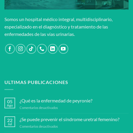
Somos un hospital médico integral, multidisciplinario,
especializado en el diagnóstico y tratamiento de las
enfermedades de las vías urinarias.
ULTIMAS PUBLICACIONES
¿Qué es la enfermedad de peyronie?
05
Ago
en
Comentarios desactivados
¿Qué
es
¿Se puede prevenir el síndrome uretral femenino?
22
la
Jul
en
Comentarios desactivados
enfermedad
¿Se
de