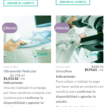
AÑADIR AL CARRITO
AÑADIR AL CARRITO
¡Oferta!
¡Oferta!
$
638.46
CHECK UPS
CHECK UPS
Original
Curre
$
574.61
+ IVA
Ultrasonido Testicular
Urocultivo
price
price
$
1,778.14
was:
is:
Indicaciones:
Original
Current
$
1,511.42
$638.46.
$574.6
+ IVA
price
price
Para cotizar y realizar tu pago
Indicaciones:
was:
is:
por favor ponte en contacto con
$1,778.14.
$1,511.42.
Una vez realizado tu prepago,
nosotros para
confirmar la
por favor ponte en contacto con
disponibilidad y agendar tu
nosotros para
confirmar la
estudio
.
disponibilidad y agendar tu