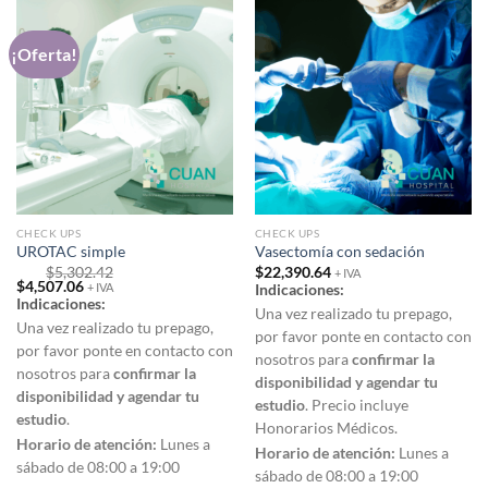
¡Oferta!
CHECK UPS
CHECK UPS
UROTAC simple
Vasectomía con sedación
$
5,302.42
$
22,390.64
+ IVA
Original
Current
$
4,507.06
+ IVA
Indicaciones:
price
price
Indicaciones:
was:
is:
Una vez realizado tu prepago,
$5,302.42.
$4,507.06.
Una vez realizado tu prepago,
por favor ponte en contacto con
por favor ponte en contacto con
nosotros para
confirmar la
nosotros para
confirmar la
disponibilidad y agendar tu
disponibilidad y agendar tu
estudio
. Precio incluye
estudio
.
Honorarios Médicos.
Horario de atención:
Lunes a
Horario de atención:
Lunes a
sábado de 08:00 a 19:00
sábado de 08:00 a 19:00