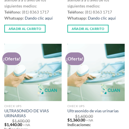
atenderá a través de los
atenderá a través de los
siguientes medios:
siguientes medios:
Teléfono:
(81) 8363 1717
Teléfono:
(81) 8363 1717
Whatsapp:
Dando clic aquí
Whatsapp:
Dando clic aquí
AÑADIR AL CARRITO
AÑADIR AL CARRITO
¡Oferta!
¡Oferta!
CHECK UPS
CHECK UPS
ULTRASONIDO DE VIAS
Ultrasonido de vías urinarias
URINARIAS
$
1,600.00
Original
Current
$
1,360.00
+ IVA
$
1,600.00
price
price
Original
Current
$
1,440.00
Indicaciones:
+ IVA
was:
is:
price
price