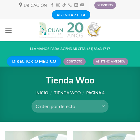
Skip
UBICACIÓN
SERVICIOS
to
AGENDAR CITA
content
LLÁMANOS PARA AGENDAR CITA: (81) 8363 1717
DIRECTORIO MEDICO
CONTACTO
ASISTENCIA MÉDICA
Tienda Woo
INICIO
/
TIENDA WOO
/
PÁGINA 4