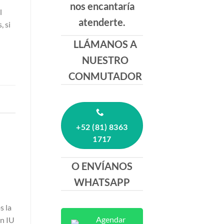
nos encantaría
l
atenderte.
, si
LLÁMANOS A
NUESTRO
CONMUTADOR
+52 (81) 8363
1717
O ENVÍANOS
WHATSAPP
s la
Agendar
on IU