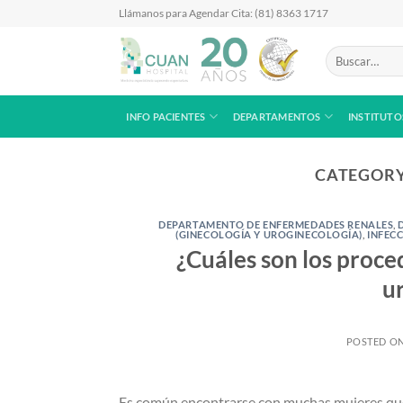
Skip
Llámanos para Agendar Cita: (81) 8363 1717
to
content
Buscar
por:
INFO PACIENTES
DEPARTAMENTOS
INSTITUTO
CATEGORY
DEPARTAMENTO DE ENFERMEDADES RENALES
,
(GINECOLOGÍA Y UROGINECOLOGÍA)
,
INFEC
¿Cuáles son los proce
u
POSTED O
Es común encontrarse con muchas mujeres que 