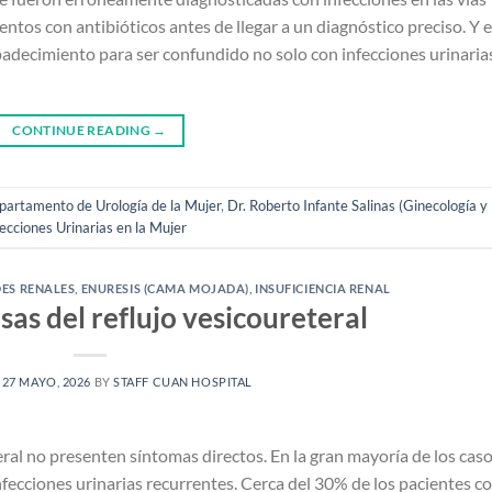
ntos con antibióticos antes de llegar a un diagnóstico preciso. Y e
padecimiento para ser confundido no solo con infecciones urinarias
CONTINUE READING
→
partamento de Urología de la Mujer
,
Dr. Roberto Infante Salinas (Ginecología y
fecciones Urinarias en la Mujer
ES RENALES
,
ENURESIS (CAMA MOJADA)
,
INSUFICIENCIA RENAL
sas del reflujo vesicoureteral
N
27 MAYO, 2026
BY
STAFF CUAN HOSPITAL
ral no presenten síntomas directos. En la gran mayoría de los caso
infecciones urinarias recurrentes. Cerca del 30% de los pacientes c