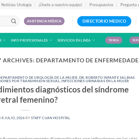
Noticias Urología
¡Únete a nuestro equipo!
Presupuestos
Pregunta 
DIRECTORIO MEDICO
ASISTENCIA MÉDICA
S
INFO PROFESIONALES
SERVICIOS EN LINEA
TIENDA
SER
 ARCHIVES:
DEPARTAMENTO DE ENFERMEDADE
DEPARTAMENTO DE UROLOGÍA DE LA MUJER
,
DR. ROBERTO INFANTE SALINAS
CIONES POR TRANSMISIÓN SEXUAL
,
INFECCIONES URINARIAS EN LA MUJER
dimientos diagnósticos del síndrome
retral femenino?
N
8 JULIO, 2026
BY
STAFF CUAN HOSPITAL
fueron erróneamente diagnosticadas con infecciones en las vías