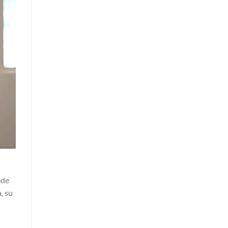
ede
, su