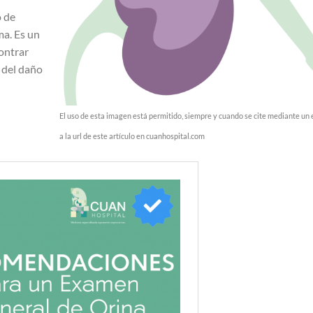
o de
ma. Es un
ontrar
n del daño
El uso de esta imagen está permitido, siempre y cuando se cite mediante un 
a la url de este artículo en cuanhospital.com