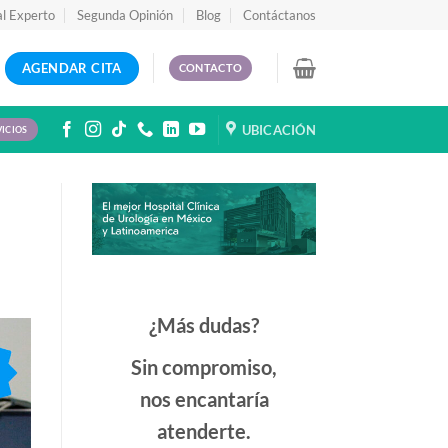
al Experto
Segunda Opinión
Blog
Contáctanos
AGENDAR CITA
CONTACTO
UBICACIÓN
VICIOS
¿Más dudas?
Sin compromiso,
nos encantaría
atenderte.