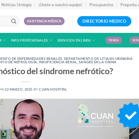
Noticias Urología
¡Únete a nuestro equipo!
Presupuestos
Pregunta 
DIRECTORIO MEDICO
ASISTENCIA MÉDICA
S
INFO PROFESIONALES
SERVICIOS EN LINEA
TIENDA
SER
ENTO DE ENFERMEDADES RENALES
,
DEPARTAMENTO DE LITIASIS URINARIA
NTO DE NEFROLOGÍA
,
INSUFICIENCIA RENAL
,
SANGRE EN LA ORINA
nóstico del síndrome nefrótico?
ON
22 MARZO, 2025
BY
CUAN HOSPITAL