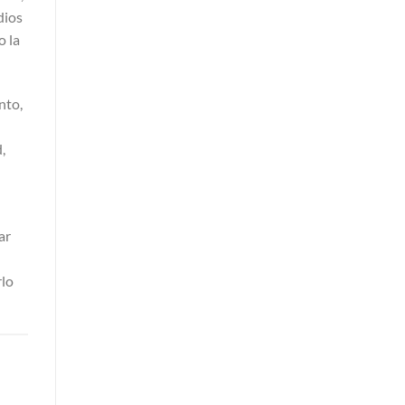
dios
o la
nto,
,
ar
rlo