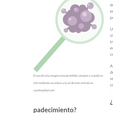
d
e
p
U
s
t
e
c
A
d
El uso de esta imagen está permitido, siempre y cuando se
s
cite mediante un enlace a la url de este artículo en
c
cuanhospital.com
¿
padecimiento?