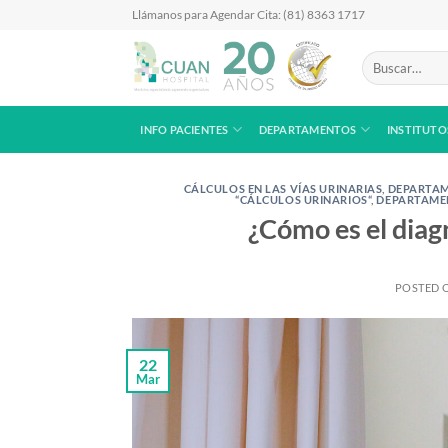
Skip
Llámanos para Agendar Cita: (81) 8363 1717
to
content
Buscar
por:
INFO PACIENTES
DEPARTAMENTOS
INSTITUTO
CÁLCULOS EN LAS VÍAS URINARIAS
,
DEPARTAM
“CÁLCULOS URINARIOS“
,
DEPARTAME
¿Cómo es el diag
POSTED 
22
Mar