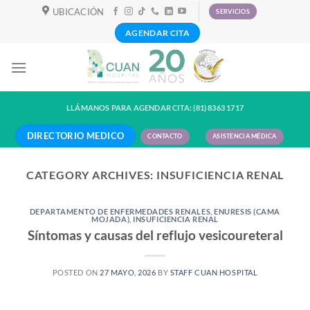
Skip
UBICACIÓN
SERVICIOS
to
AGENDAR CITA
content
LLÁMANOS PARA AGENDAR CITA: (81) 8363 1717
DIRECTORIO MEDICO
CONTACTO
ASISTENCIA MÉDICA
CATEGORY ARCHIVES:
INSUFICIENCIA RENAL
DEPARTAMENTO DE ENFERMEDADES RENALES
,
ENURESIS (CAMA
MOJADA)
,
INSUFICIENCIA RENAL
Síntomas y causas del reflujo vesicoureteral
POSTED ON
27 MAYO, 2026
BY
STAFF CUAN HOSPITAL