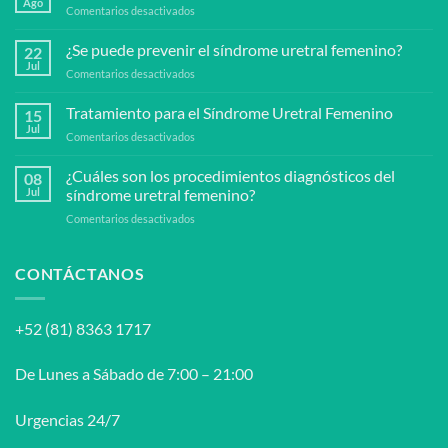
Ago
en
Comentarios desactivados
¿Qué
es
¿Se puede prevenir el síndrome uretral femenino?
22
la
Jul
en
Comentarios desactivados
enfermedad
¿Se
de
puede
Tratamiento para el Síndrome Uretral Femenino
peyronie?
15
prevenir
Jul
en
Comentarios desactivados
el
Tratamiento
síndrome
para
¿Cuáles son los procedimientos diagnósticos del
uretral
08
el
Jul
síndrome uretral femenino?
femenino?
Síndrome
en
Comentarios desactivados
Uretral
¿Cuáles
Femenino
son
los
CONTÁCTANOS
procedimientos
diagnósticos
del
+52 (81) 8363 1717
síndrome
uretral
femenino?
De Lunes a Sábado de 7:00 – 21:00
Urgencias 24/7