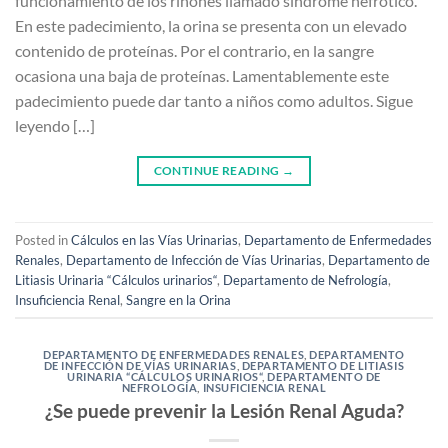
funcionamiento de los riñones llamado síndrome nefrótico.
En este padecimiento, la orina se presenta con un elevado
contenido de proteínas. Por el contrario, en la sangre
ocasiona una baja de proteínas. Lamentablemente este
padecimiento puede dar tanto a niños como adultos. Sigue
leyendo […]
CONTINUE READING
→
Posted in
Cálculos en las Vías Urinarias
,
Departamento de Enfermedades
Renales
,
Departamento de Infección de Vías Urinarias
,
Departamento de
Litiasis Urinaria “Cálculos urinarios“
,
Departamento de Nefrología
,
Insuficiencia Renal
,
Sangre en la Orina
DEPARTAMENTO DE ENFERMEDADES RENALES
,
DEPARTAMENTO
DE INFECCIÓN DE VÍAS URINARIAS
,
DEPARTAMENTO DE LITIASIS
URINARIA “CÁLCULOS URINARIOS“
,
DEPARTAMENTO DE
NEFROLOGÍA
,
INSUFICIENCIA RENAL
¿Se puede prevenir la Lesión Renal Aguda?