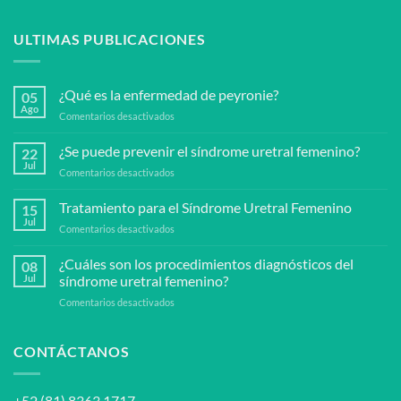
ULTIMAS PUBLICACIONES
¿Qué es la enfermedad de peyronie?
05
Ago
en
Comentarios desactivados
¿Qué
es
¿Se puede prevenir el síndrome uretral femenino?
22
la
Jul
en
Comentarios desactivados
enfermedad
¿Se
de
puede
Tratamiento para el Síndrome Uretral Femenino
peyronie?
15
prevenir
Jul
en
Comentarios desactivados
el
Tratamiento
síndrome
para
¿Cuáles son los procedimientos diagnósticos del
uretral
08
el
Jul
síndrome uretral femenino?
femenino?
Síndrome
en
Comentarios desactivados
Uretral
¿Cuáles
Femenino
son
los
CONTÁCTANOS
procedimientos
diagnósticos
del
+52 (81) 8363 1717