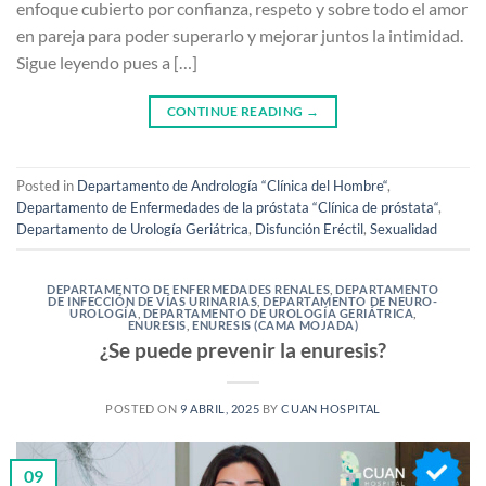
enfoque cubierto por confianza, respeto y sobre todo el amor
en pareja para poder superarlo y mejorar juntos la intimidad.
Sigue leyendo pues a […]
CONTINUE READING
→
Posted in
Departamento de Andrología “Clínica del Hombre“
,
Departamento de Enfermedades de la próstata “Clínica de próstata“
,
Departamento de Urología Geriátrica
,
Disfunción Eréctil
,
Sexualidad
DEPARTAMENTO DE ENFERMEDADES RENALES
,
DEPARTAMENTO
DE INFECCIÓN DE VÍAS URINARIAS
,
DEPARTAMENTO DE NEURO-
UROLOGÍA
,
DEPARTAMENTO DE UROLOGÍA GERIÁTRICA
,
ENURESIS
,
ENURESIS (CAMA MOJADA)
¿Se puede prevenir la enuresis?
POSTED ON
9 ABRIL, 2025
BY
CUAN HOSPITAL
09