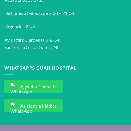
síndrome
uretral
femenino?
De Lunes a Sábado de 7:00 – 21:00
Urgencias 24/7
Av. Lázaro Cárdenas 2660-E
San Pedro Garza García, NL
WHATSAPPS CUAN HOSPITAL
Agendar Consulta
Asistencia Médica