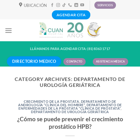
Skip
UBICACIÓN
SERVICIOS
to
AGENDAR CITA
content
LLÁMANOS PARA AGENDAR CITA: (81) 8363 1717
DIRECTORIO MEDICO
CONTACTO
ASISTENCIA MÉDICA
CATEGORY ARCHIVES:
DEPARTAMENTO DE
UROLOGÍA GERIÁTRICA
CRECIMIENTO DE LA PROSTATA
,
DEPARTAMENTO DE
ANDROLOGÍA “CLÍNICA DEL HOMBRE“
,
DEPARTAMENTO DE
ENFERMEDADES DE LA PRÓSTATA “CLÍNICA DE PRÓSTATA“
,
DEPARTAMENTO DE UROLOGÍA GERIÁTRICA
¿Cómo se puede prevenir el crecimiento
prostático HPB?