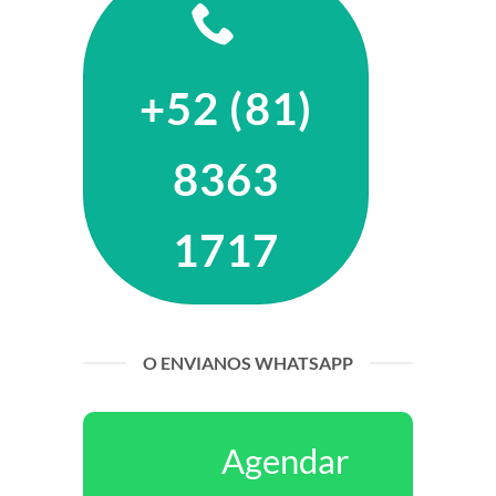
+52 (81)
8363
1717
O ENVIANOS WHATSAPP
Agendar