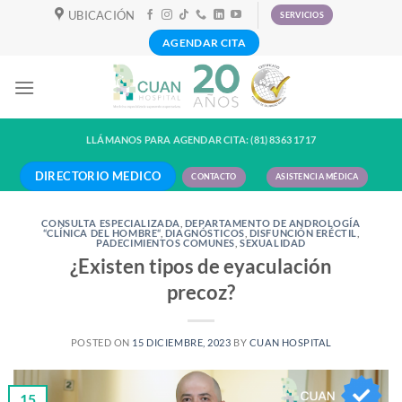
Skip
UBICACIÓN
SERVICIOS
to
AGENDAR CITA
content
LLÁMANOS PARA AGENDAR CITA: (81) 8363 1717
DIRECTORIO MEDICO
CONTACTO
ASISTENCIA MÉDICA
CONSULTA ESPECIALIZADA
,
DEPARTAMENTO DE ANDROLOGÍA
“CLÍNICA DEL HOMBRE“
,
DIAGNÓSTICOS
,
DISFUNCIÓN ERÉCTIL
,
PADECIMIENTOS COMUNES
,
SEXUALIDAD
¿Existen tipos de eyaculación
precoz?
POSTED ON
15 DICIEMBRE, 2023
BY
CUAN HOSPITAL
15