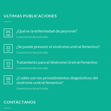
ULTIMAS PUBLICACIONES
¿Qué es la enfermedad de peyronie?
05
Ago
en
Comentarios desactivados
¿Qué
es
¿Se puede prevenir el síndrome uretral femenino?
22
la
Jul
en
Comentarios desactivados
enfermedad
¿Se
de
puede
Tratamiento para el Síndrome Uretral Femenino
peyronie?
15
prevenir
Jul
en
Comentarios desactivados
el
Tratamiento
síndrome
para
¿Cuáles son los procedimientos diagnósticos del
uretral
08
el
Jul
síndrome uretral femenino?
femenino?
Síndrome
en
Comentarios desactivados
Uretral
¿Cuáles
Femenino
son
los
CONTÁCTANOS
procedimientos
diagnósticos