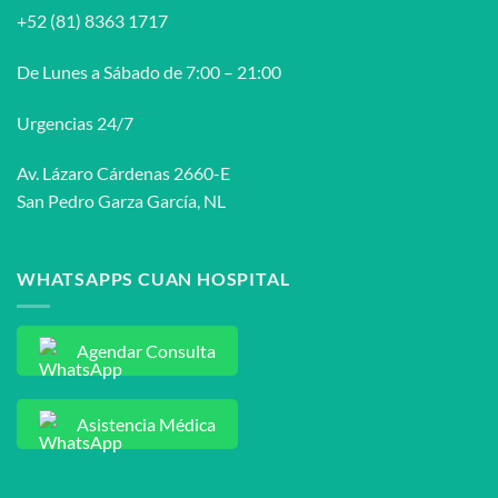
del
+52 (81) 8363 1717
síndrome
uretral
femenino?
De Lunes a Sábado de 7:00 – 21:00
Urgencias 24/7
Av. Lázaro Cárdenas 2660-E
San Pedro Garza García, NL
WHATSAPPS CUAN HOSPITAL
Agendar Consulta
Asistencia Médica