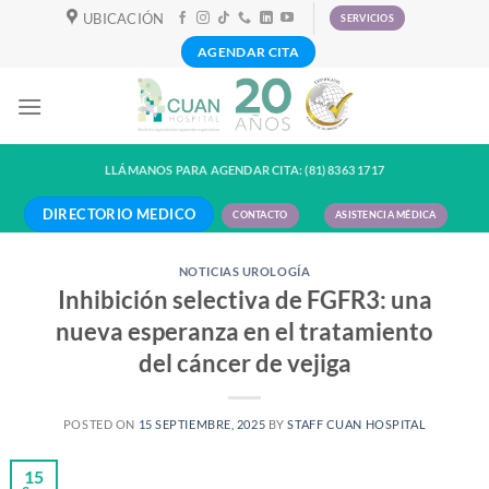
Skip
UBICACIÓN
SERVICIOS
to
AGENDAR CITA
content
LLÁMANOS PARA AGENDAR CITA: (81) 8363 1717
DIRECTORIO MEDICO
CONTACTO
ASISTENCIA MÉDICA
NOTICIAS UROLOGÍA
Inhibición selectiva de FGFR3: una
nueva esperanza en el tratamiento
del cáncer de vejiga
POSTED ON
15 SEPTIEMBRE, 2025
BY
STAFF CUAN HOSPITAL
15