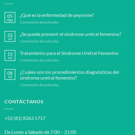
¿Qué es la enfermedad de peyronie?
05
Ago
en
Comentarios desactivados
¿Qué
es
¿Se puede prevenir el síndrome uretral femenino?
22
la
Jul
en
Comentarios desactivados
enfermedad
¿Se
de
puede
Tratamiento para el Síndrome Uretral Femenino
peyronie?
15
prevenir
Jul
en
Comentarios desactivados
el
Tratamiento
síndrome
para
¿Cuáles son los procedimientos diagnósticos del
uretral
08
el
Jul
síndrome uretral femenino?
femenino?
Síndrome
en
Comentarios desactivados
Uretral
¿Cuáles
Femenino
son
los
CONTÁCTANOS
procedimientos
diagnósticos
del
+52 (81) 8363 1717
síndrome
uretral
femenino?
De Lunes a Sábado de 7:00 – 21:00