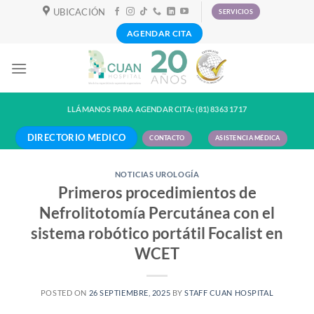
Skip
UBICACIÓN
SERVICIOS
to
AGENDAR CITA
content
LLÁMANOS PARA AGENDAR CITA: (81) 8363 1717
DIRECTORIO MEDICO
CONTACTO
ASISTENCIA MÉDICA
NOTICIAS UROLOGÍA
Primeros procedimientos de
Nefrolitotomía Percutánea con el
sistema robótico portátil Focalist en
WCET
POSTED ON
26 SEPTIEMBRE, 2025
BY
STAFF CUAN HOSPITAL