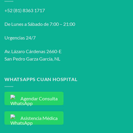
diagnósticos
del
+52 (81) 8363 1717
síndrome
uretral
femenino?
De Lunes a Sábado de 7:00 – 21:00
Urgencias 24/7
Av. Lázaro Cárdenas 2660-E
San Pedro Garza García, NL
WHATSAPPS CUAN HOSPITAL
Agendar Consulta
Asistencia Médica