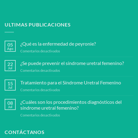
ULTIMAS PUBLICACIONES
¿Qué es la enfermedad de peyronie?
05
Ago
en
Comentarios desactivados
¿Qué
es
¿Se puede prevenir el síndrome uretral femenino?
22
la
Jul
en
Comentarios desactivados
enfermedad
¿Se
de
puede
Tratamiento para el Síndrome Uretral Femenino
peyronie?
15
prevenir
Jul
en
Comentarios desactivados
el
Tratamiento
síndrome
para
¿Cuáles son los procedimientos diagnósticos del
uretral
08
el
Jul
síndrome uretral femenino?
femenino?
Síndrome
en
Comentarios desactivados
Uretral
¿Cuáles
Femenino
son
los
CONTÁCTANOS
procedimientos