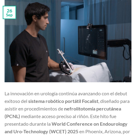
26
Sep
La innovación en urología continúa avanzando con el debut
exitoso del
sistema robótico portátil Focalist
, diseñado para
asistir en procedimientos de
nefrolitotomía percutánea
(PCNL)
mediante acceso preciso al riñón. Este hito fue
presentado durante la
World Conference on Endourology
and Uro-Technology (WCET) 2025
en Phoenix, Arizona, por