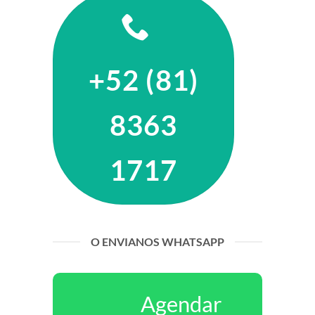
+52 (81)
8363
1717
O ENVIANOS WHATSAPP
Agendar