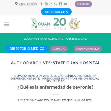
Skip
UBICACIÓN
SERVICIOS
to
AGENDAR CITA
content
LLÁMANOS PARA AGENDAR CITA: (81) 8363 1717
DIRECTORIO MEDICO
CONTACTO
ASISTENCIA MÉDICA
AUTHOR ARCHIVES:
STAFF CUAN HOSPITAL
DEPARTAMENTO DE ANDROLOGÍA “CLÍNICA DEL HOMBRE“
,
DISFUNCIÓN ERÉCTIL
,
INFECCIONES POR TRANSMISIÓN SEXUAL
,
SEXUALIDAD
¿Qué es la enfermedad de peyronie?
POSTED ON
5 AGOSTO, 2026
BY
STAFF CUAN HOSPITAL