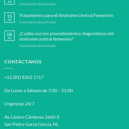
la
Jul
en
Comentarios desactivados
enfermedad
¿Se
de
puede
Tratamiento para el Síndrome Uretral Femenino
peyronie?
15
prevenir
Jul
en
Comentarios desactivados
el
Tratamiento
síndrome
para
¿Cuáles son los procedimientos diagnósticos del
uretral
08
el
Jul
síndrome uretral femenino?
femenino?
Síndrome
en
Comentarios desactivados
Uretral
¿Cuáles
Femenino
son
los
CONTÁCTANOS
procedimientos
diagnósticos
del
+52 (81) 8363 1717
síndrome
uretral
femenino?
De Lunes a Sábado de 7:00 – 21:00
Urgencias 24/7
Av. Lázaro Cárdenas 2660-E
San Pedro Garza García, NL