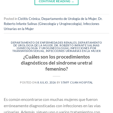
CONTINUE READING
→
Posted in
Cistitis Crónica
,
Departamento de Urología de la Mujer
,
Dr.
Roberto Infante Salinas (Ginecología y Uroginecología)
,
Infecciones
Urinarias en la Mujer
DEPARTAMENTO DE ENFERMEDADES RENALES
,
DEPARTAMENTO
DE UROLOGÍA DE LA MUJER
,
DR. ROBERTO INFANTE SALINAS
(GINECOLOGÍA Y UROGINECOLOGÍA)
,
INFECCIONES POR
TRANSMISIÓN SEXUAL
,
INFECCIONES URINARIAS EN LA MUJER
¿Cuáles son los procedimientos
diagnósticos del síndrome uretral
femenino?
POSTED ON
8 JULIO, 2026
BY
STAFF CUAN HOSPITAL
Es común encontrarse con muchas mujeres que fueron
erróneamente diagnosticadas con infecciones en las vías
urinarias. Además, siguen uno o varios tratamientos con