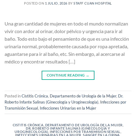
POSTED ON
1 JULIO, 2026
BY
STAFF CUAN HOSPITAL
Una gran cantidad de mujeres en todo el mundo normalizan
vivir con ardor al orinar, dolor pélvico y urgencia para ir al
baño. Todo esto bajo el pensamiento de que es una infección
urinaria normal, probablemente causada por ropa apretada,
aguantarse para ir al baño, etc. Sin embargo, al acercarse al
médico y encontrar resultados […]
CONTINUE READING
→
Posted in
Cistitis Crónica
,
Departamento de Urología de la Mujer
,
Dr.
Roberto Infante Salinas (Ginecología y Uroginecología)
,
Infecciones por
Transmisión Sexual
,
Infecciones Urinarias en la Mujer
CISTITIS CRÓNICA
,
DEPARTAMENTO DE UROLOGÍA DE LA MUJER
,
DR. ROBERTO INFANTE SALINAS (GINECOLOGÍA Y
UROGINECOLOGÍA)
,
INFECCIONES POR TRANSMISIÓN SEXUAL
,
INFECCIONES URINARIAS EN LA MUJER
,
SANGRE EN LA ORINA
,