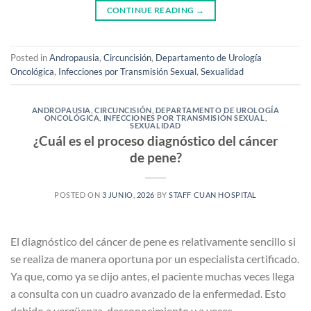
CONTINUE READING
→
Posted in
Andropausia
,
Circuncisión
,
Departamento de Urología
Oncológica
,
Infecciones por Transmisión Sexual
,
Sexualidad
ANDROPAUSIA
,
CIRCUNCISIÓN
,
DEPARTAMENTO DE UROLOGÍA
ONCOLÓGICA
,
INFECCIONES POR TRANSMISIÓN SEXUAL
,
SEXUALIDAD
¿Cuál es el proceso diagnóstico del cáncer
de pene?
POSTED ON
3 JUNIO, 2026
BY
STAFF CUAN HOSPITAL
El diagnóstico del cáncer de pene es relativamente sencillo si
se realiza de manera oportuna por un especialista certificado.
Ya que, como ya se dijo antes, el paciente muchas veces llega
a consulta con un cuadro avanzado de la enfermedad. Esto
debido a vergüenza, desconocimiento y a veces,