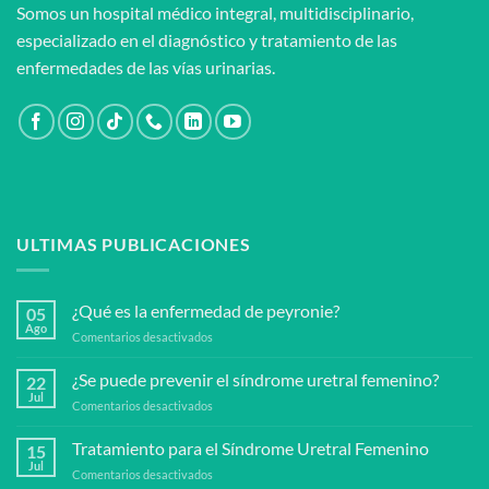
Somos un hospital médico integral, multidisciplinario,
especializado en el diagnóstico y tratamiento de las
enfermedades de las vías urinarias.
ULTIMAS PUBLICACIONES
¿Qué es la enfermedad de peyronie?
05
Ago
en
Comentarios desactivados
¿Qué
es
¿Se puede prevenir el síndrome uretral femenino?
22
la
Jul
en
Comentarios desactivados
enfermedad
¿Se
de
puede
Tratamiento para el Síndrome Uretral Femenino
peyronie?
15
prevenir
Jul
en
Comentarios desactivados
el