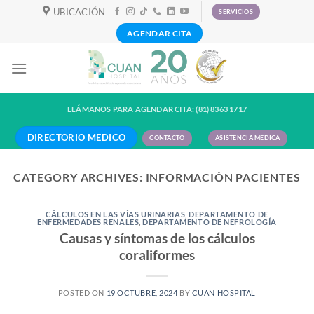
Skip
UBICACIÓN
SERVICIOS
to
AGENDAR CITA
content
LLÁMANOS PARA AGENDAR CITA: (81) 8363 1717
DIRECTORIO MEDICO
CONTACTO
ASISTENCIA MÉDICA
CATEGORY ARCHIVES:
INFORMACIÓN PACIENTES
CÁLCULOS EN LAS VÍAS URINARIAS
,
DEPARTAMENTO DE
ENFERMEDADES RENALES
,
DEPARTAMENTO DE NEFROLOGÍA
Causas y síntomas de los cálculos
coraliformes
POSTED ON
19 OCTUBRE, 2024
BY
CUAN HOSPITAL