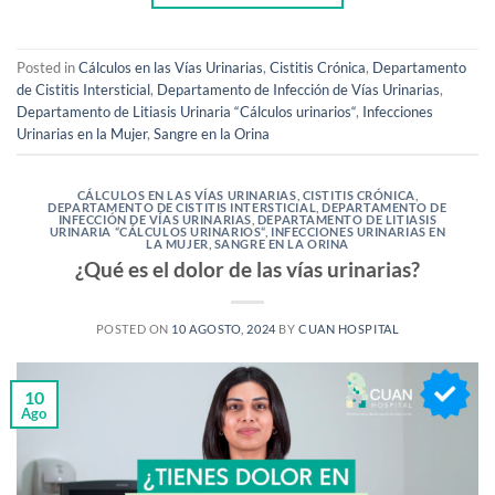
Posted in
Cálculos en las Vías Urinarias
,
Cistitis Crónica
,
Departamento
de Cistitis Intersticial
,
Departamento de Infección de Vías Urinarias
,
Departamento de Litiasis Urinaria “Cálculos urinarios“
,
Infecciones
Urinarias en la Mujer
,
Sangre en la Orina
CÁLCULOS EN LAS VÍAS URINARIAS
,
CISTITIS CRÓNICA
,
DEPARTAMENTO DE CISTITIS INTERSTICIAL
,
DEPARTAMENTO DE
INFECCIÓN DE VÍAS URINARIAS
,
DEPARTAMENTO DE LITIASIS
URINARIA “CÁLCULOS URINARIOS“
,
INFECCIONES URINARIAS EN
LA MUJER
,
SANGRE EN LA ORINA
¿Qué es el dolor de las vías urinarias?
POSTED ON
10 AGOSTO, 2024
BY
CUAN HOSPITAL
10
Ago