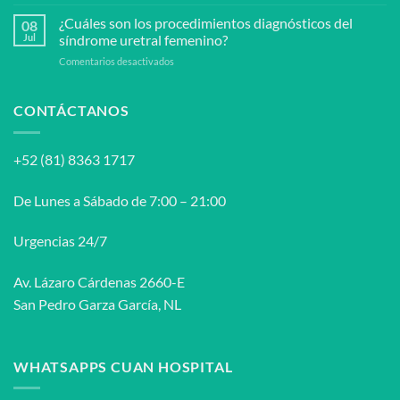
Tratamiento
síndrome
para
¿Cuáles son los procedimientos diagnósticos del
uretral
08
el
Jul
síndrome uretral femenino?
femenino?
Síndrome
en
Comentarios desactivados
Uretral
¿Cuáles
Femenino
son
los
CONTÁCTANOS
procedimientos
diagnósticos
del
+52 (81) 8363 1717
síndrome
uretral
femenino?
De Lunes a Sábado de 7:00 – 21:00
Urgencias 24/7
Av. Lázaro Cárdenas 2660-E
San Pedro Garza García, NL
WHATSAPPS CUAN HOSPITAL