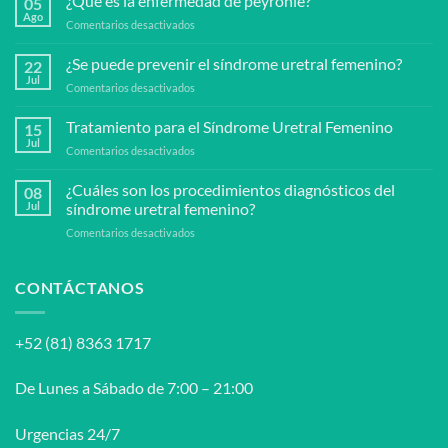
¿Qué es la enfermedad de peyronie?
05
Ago
en
Comentarios desactivados
¿Qué
es
¿Se puede prevenir el síndrome uretral femenino?
22
la
Jul
en
Comentarios desactivados
enfermedad
¿Se
de
puede
Tratamiento para el Síndrome Uretral Femenino
peyronie?
15
prevenir
Jul
en
Comentarios desactivados
el
Tratamiento
síndrome
para
¿Cuáles son los procedimientos diagnósticos del
uretral
08
el
Jul
síndrome uretral femenino?
femenino?
Síndrome
en
Comentarios desactivados
Uretral
¿Cuáles
Femenino
son
los
CONTÁCTANOS
procedimientos
diagnósticos
del
+52 (81) 8363 1717
síndrome
uretral
femenino?
De Lunes a Sábado de 7:00 – 21:00
Urgencias 24/7