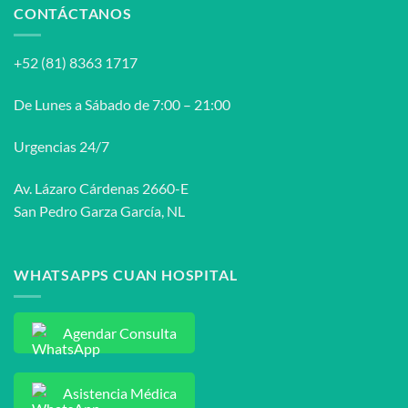
los
CONTÁCTANOS
procedimientos
diagnósticos
del
+52 (81) 8363 1717
síndrome
uretral
femenino?
De Lunes a Sábado de 7:00 – 21:00
Urgencias 24/7
Av. Lázaro Cárdenas 2660-E
San Pedro Garza García, NL
WHATSAPPS CUAN HOSPITAL
Agendar Consulta
Asistencia Médica