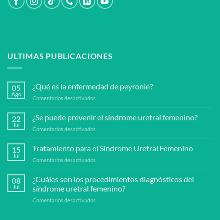
ULTIMAS PUBLICACIONES
¿Qué es la enfermedad de peyronie?
05
Ago
en
Comentarios desactivados
¿Qué
es
¿Se puede prevenir el síndrome uretral femenino?
22
la
Jul
en
Comentarios desactivados
enfermedad
¿Se
de
puede
Tratamiento para el Síndrome Uretral Femenino
peyronie?
15
prevenir
Jul
en
Comentarios desactivados
el
Tratamiento
síndrome
para
¿Cuáles son los procedimientos diagnósticos del
uretral
08
el
Jul
síndrome uretral femenino?
femenino?
Síndrome
en
Comentarios desactivados
Uretral
¿Cuáles
Femenino
son