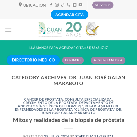
Skip
UBICACIÓN
SERVICIOS
to
AGENDAR CITA
content
LLÁMANOS PARA AGENDAR CITA: (81) 8363 1717
DIRECTORIO MEDICO
CONTACTO
ASISTENCIA MÉDICA
CATEGORY ARCHIVES:
DR. JUAN JOSÉ GALAN
MARABOTO
CANCER DE PROSTATA
,
CONSULTA ESPECIALIZADA
,
CRECIMIENTO DE LA PROSTATA
,
DEPARTAMENTO DE
ANDROLOGÍA “CLÍNICA DEL HOMBRE“
,
DEPARTAMENTO DE
ENFERMEDADES DE LA PRÓSTATA “CLÍNICA DE PRÓSTATA“
,
DR.
JUAN JOSÉ GALAN MARABOTO
Mitos y realidades de la biopsia de próstata
POSTED ON
25 JULIO, 2024
BY
STAFF CUAN HOSPITAL