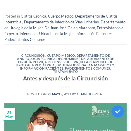
Posted in
Cistitis Crónica
,
Cuerpo Médico
,
Departamento de Cistitis
Intersticial
,
Departamento de Infección de Vías Urinarias
,
Departamento
de Urología de la Mujer
,
Dr. Juan José Galan Maraboto
,
Entrevistando al
Experto
,
Infecciones Urinarias en la Mujer
,
Información Pacientes
,
Padecimientos Comunes
CIRCUNCISIÓN
,
CUERPO MÉDICO
,
DEPARTAMENTO DE
ANDROLOGÍA “CLÍNICA DEL HOMBRE“
,
DEPARTAMENTO DE
CIRUGÍA PÉLVICA RECONSTRUCTIVA
,
DEPARTAMENTO DE
UROLOGÍA PEDIÁTRICA
,
DR. JUAN JOSÉ GALAN MARABOTO
,
INFORMACIÓN PACIENTES
,
PADECIMIENTOS COMUNES
,
TRATAMIENTO
Antes y después de la Circuncisión
POSTED ON
21 MAYO, 2021
BY
CUAN HOSPITAL
21
May