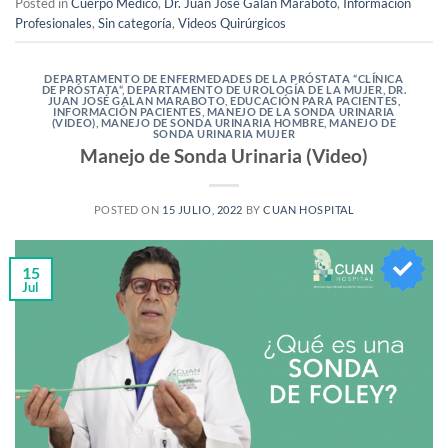
Posted in
Cuerpo Médico
,
Dr. Juan José Galan Maraboto
,
Información
Profesionales
,
Sin categoría
,
Videos Quirúrgicos
DEPARTAMENTO DE ENFERMEDADES DE LA PRÓSTATA “CLÍNICA
DE PRÓSTATA“
,
DEPARTAMENTO DE UROLOGÍA DE LA MUJER
,
DR.
JUAN JOSÉ GALAN MARABOTO
,
EDUCACIÓN PARA PACIENTES
,
INFORMACIÓN PACIENTES
,
MANEJO DE LA SONDA URINARIA
(VIDEO)
,
MANEJO DE SONDA URINARIA HOMBRE
,
MANEJO DE
SONDA URINARIA MUJER
Manejo de Sonda Urinaria (Video)
POSTED ON
15 JULIO, 2022
BY
CUAN HOSPITAL
15
Jul