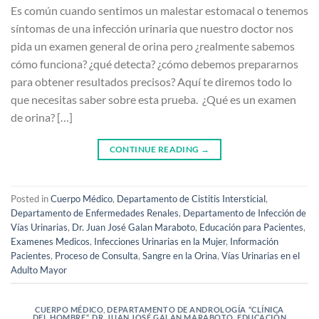
Es común cuando sentimos un malestar estomacal o tenemos
síntomas de una infección urinaria que nuestro doctor nos
pida un examen general de orina pero ¿realmente sabemos
cómo funciona? ¿qué detecta? ¿cómo debemos prepararnos
para obtener resultados precisos? Aquí te diremos todo lo
que necesitas saber sobre esta prueba. ¿Qué es un examen
de orina? […]
CONTINUE READING
→
Posted in
Cuerpo Médico
,
Departamento de Cistitis Intersticial
,
Departamento de Enfermedades Renales
,
Departamento de Infección de
Vías Urinarias
,
Dr. Juan José Galan Maraboto
,
Educación para Pacientes
,
Examenes Medicos
,
Infecciones Urinarias en la Mujer
,
Información
Pacientes
,
Proceso de Consulta
,
Sangre en la Orina
,
Vías Urinarias en el
Adulto Mayor
CUERPO MÉDICO
,
DEPARTAMENTO DE ANDROLOGÍA “CLÍNICA
DEL HOMBRE“
,
DR. JUAN JOSÉ GALAN MARABOTO
,
EDUCACIÓN