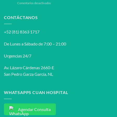
en
Comentarios desactivados
Uretral
¿Cuáles
Femenino
son
los
CONTÁCTANOS
procedimientos
diagnósticos
del
+52 (81) 8363 1717
síndrome
uretral
femenino?
De Lunes a Sábado de 7:00 – 21:00
Urgencias 24/7
Av. Lázaro Cárdenas 2660-E
San Pedro Garza García, NL
WHATSAPPS CUAN HOSPITAL
Agendar Consulta