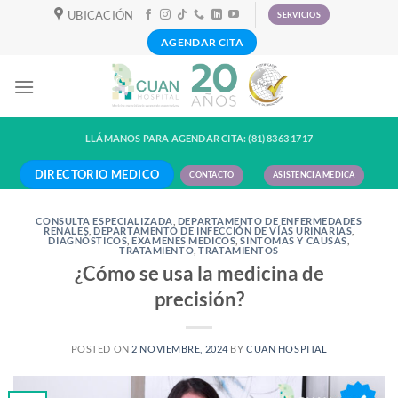
Skip
UBICACIÓN
SERVICIOS
to
AGENDAR CITA
content
LLÁMANOS PARA AGENDAR CITA: (81) 8363 1717
DIRECTORIO MEDICO
CONTACTO
ASISTENCIA MÉDICA
CONSULTA ESPECIALIZADA
,
DEPARTAMENTO DE ENFERMEDADES
RENALES
,
DEPARTAMENTO DE INFECCIÓN DE VÍAS URINARIAS
,
DIAGNÓSTICOS
,
EXAMENES MEDICOS
,
SINTOMAS Y CAUSAS
,
TRATAMIENTO
,
TRATAMIENTOS
¿Cómo se usa la medicina de
precisión?
POSTED ON
2 NOVIEMBRE, 2024
BY
CUAN HOSPITAL