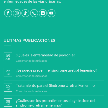
enfermedades de las vías urinarias.
ULTIMAS PUBLICACIONES
¿Qué es la enfermedad de peyronie?
05
Ago
en
Comentarios desactivados
¿Qué
es
¿Se puede prevenir el síndrome uretral femenino?
22
la
Jul
en
Comentarios desactivados
enfermedad
¿Se
de
puede
Tratamiento para el Síndrome Uretral Femenino
peyronie?
15
prevenir
Jul
en
Comentarios desactivados
el
Tratamiento
síndrome
para
¿Cuáles son los procedimientos diagnósticos del
uretral
08
el
Jul
síndrome uretral femenino?
femenino?
Síndrome