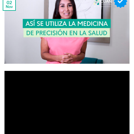
02
Nov