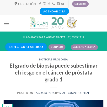
Skip
UBICACIÓN
SERVICIOS
to
AGENDAR CITA
content
LLÁMANOS PARA AGENDAR CITA: (81) 8363 1717
DIRECTORIO MEDICO
CONTACTO
ASISTENCIA MÉDICA
NOTICIAS UROLOGÍA
El grado de biopsia puede subestimar
el riesgo en el cáncer de próstata
grado 1
POSTED ON
8 AGOSTO, 2025
BY
STAFF CUAN HOSPITAL