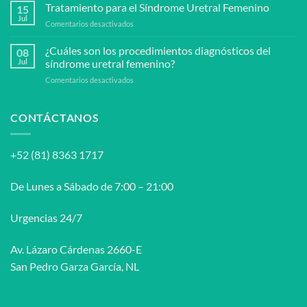
puede
Tratamiento para el Síndrome Uretral Femenino
peyronie?
15
prevenir
Jul
en
Comentarios desactivados
el
Tratamiento
síndrome
para
¿Cuáles son los procedimientos diagnósticos del
uretral
08
el
Jul
síndrome uretral femenino?
femenino?
Síndrome
en
Comentarios desactivados
Uretral
¿Cuáles
Femenino
son
los
CONTÁCTANOS
procedimientos
diagnósticos
del
+52 (81) 8363 1717
síndrome
uretral
femenino?
De Lunes a Sábado de 7:00 – 21:00
Urgencias 24/7
Av. Lázaro Cárdenas 2660-E
San Pedro Garza García, NL