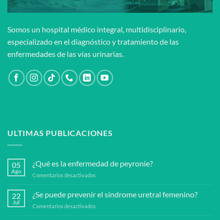
Somos un hospital médico integral, multidisciplinario,
especializado en el diagnóstico y tratamiento de las
enfermedades de las vías urinarias.
ULTIMAS PUBLICACIONES
¿Qué es la enfermedad de peyronie?
05
Ago
en
Comentarios desactivados
¿Qué
es
¿Se puede prevenir el síndrome uretral femenino?
22
la
Jul
en
Comentarios desactivados
enfermedad
¿Se
de