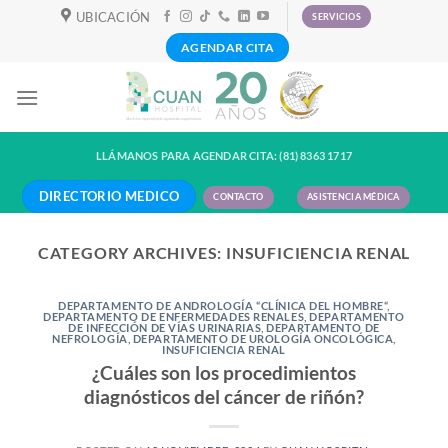
Skip
UBICACIÓN
SERVICIOS
to
AGENDAR CITA
content
LLÁMANOS PARA AGENDAR CITA: (81) 8363 1717
DIRECTORIO MEDICO
CONTACTO
ASISTENCIA MÉDICA
CATEGORY ARCHIVES:
INSUFICIENCIA RENAL
DEPARTAMENTO DE ANDROLOGÍA “CLÍNICA DEL HOMBRE“
,
DEPARTAMENTO DE ENFERMEDADES RENALES
,
DEPARTAMENTO
DE INFECCIÓN DE VÍAS URINARIAS
,
DEPARTAMENTO DE
NEFROLOGÍA
,
DEPARTAMENTO DE UROLOGÍA ONCOLÓGICA
,
INSUFICIENCIA RENAL
¿Cuáles son los procedimientos
diagnósticos del cáncer de riñón?