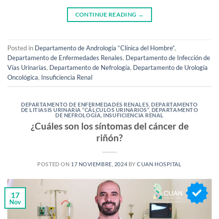
CONTINUE READING
→
Posted in
Departamento de Andrología “Clínica del Hombre“
,
Departamento de Enfermedades Renales
,
Departamento de Infección de
Vías Urinarias
,
Departamento de Nefrología
,
Departamento de Urología
Oncológica
,
Insuficiencia Renal
DEPARTAMENTO DE ENFERMEDADES RENALES
,
DEPARTAMENTO
DE LITIASIS URINARIA “CÁLCULOS URINARIOS“
,
DEPARTAMENTO
DE NEFROLOGÍA
,
INSUFICIENCIA RENAL
¿Cuáles son los síntomas del cáncer de
riñón?
POSTED ON
17 NOVIEMBRE, 2024
BY
CUAN HOSPITAL
17
Nov