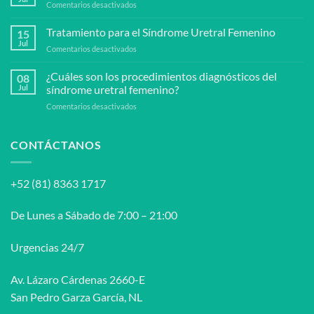
en
Comentarios desactivados
enfermedad
¿Se
de
puede
Tratamiento para el Síndrome Uretral Femenino
peyronie?
15
prevenir
Jul
en
Comentarios desactivados
el
Tratamiento
síndrome
para
¿Cuáles son los procedimientos diagnósticos del
uretral
08
el
Jul
síndrome uretral femenino?
femenino?
Síndrome
en
Comentarios desactivados
Uretral
¿Cuáles
Femenino
son
los
CONTÁCTANOS
procedimientos
diagnósticos
del
+52 (81) 8363 1717
síndrome
uretral
femenino?
De Lunes a Sábado de 7:00 – 21:00
Urgencias 24/7
Av. Lázaro Cárdenas 2660-E
San Pedro Garza García, NL