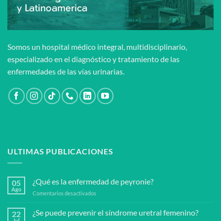
Somos un hospital médico integral, multidisciplinario,
especializado en el diagnóstico y tratamiento de las
enfermedades de las vías urinarias.
ULTIMAS PUBLICACIONES
¿Qué es la enfermedad de peyronie?
05
Ago
en
Comentarios desactivados
¿Qué
es
¿Se puede prevenir el síndrome uretral femenino?
22
la
Jul