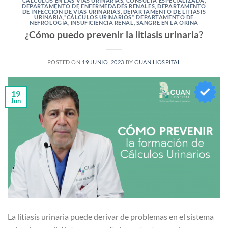
CÁLCULOS EN LAS VÍAS URINARIAS
,
CONSULTA ESPECIALIZADA
,
DEPARTAMENTO DE ENFERMEDADES RENALES
,
DEPARTAMENTO
DE INFECCIÓN DE VÍAS URINARIAS
,
DEPARTAMENTO DE LITIASIS
URINARIA “CÁLCULOS URINARIOS“
,
DEPARTAMENTO DE
NEFROLOGÍA
,
INSUFICIENCIA RENAL
,
SANGRE EN LA ORINA
¿Cómo puedo prevenir la litiasis urinaria?
POSTED ON
19 JUNIO, 2023
BY
CUAN HOSPITAL
19
Jun
La litiasis urinaria puede derivar de problemas en el sistema